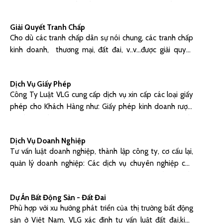
doanh nghiệp có vốn đầu tư nước ngoài, bao gồm các
dịch vụ: Tư vấn hình thức đầu tư; Tư vấn các vấn đề liên
Giải Quyết Tranh Chấp
quan đến đất đai thực hiện dự án (giới thiệu địa điểm, đạt
Cho dù các tranh chấp dân sự nói chung, các tranh chấp
được chấp thuận nguyên tắc địa điểm từ cơ quan nhà
kinh doanh, thương mại, đất đai, v..v…được giải quyết
nước có thẩm quyền);
thông qua sự thoả thuận giữa các bên, trọng tài hay thủ
tục tố tụng toà án, chúng tôi luôn giúp khách hàng hướng
Dịch Vụ Giấy Phép
tới giải pháp hiệu quả và chi phí thấp nhất. Với nhiều kinh
Công Ty Luật VLG cung cấp dịch vụ xin cấp các loại giấy
nghiệm trong lĩnh vực này, các luật sưchuyên nghiệp của
phép cho Khách Hàng như: Giấy phép kinh doanh rượu,
chúng tôi luôn làm hết sức mình để bảo vệ quyền lợi của
thuốc lá; Giấy phép lao động & cho thuê lại lao động; Giấy
khách hàng bao gồm nhưng không giới hạn các vụ việc
phép hoạt động điện lực; Giấy chứng nhận đủ điều kiện vệ
sau:
Dịch Vụ Doanh Nghiệp
sinh an toàn thực phẩm; Giấy phép đủ điều kiện an ninh
Tư vấn luật doanh nghiệp, thành lập công ty, cơ cấu lại,
trật tự
quản lý doanh nghiệp: Các dịch vụ chuyên nghiệp của
chúng tôi trong lĩnh vực này thường liên quan đến các vấn
đề như tăng vốn, giảm vốn, chuyển nhượng vốn; cổ phần
Dự Án Bất Động Sản - Đất Đai
hoá doanh nghiệp nhà nước, chuyển đổi, mua, bán, sáp
Phù hợp với xu hướng phát triển của thị trường bất động
nhập và hợp nhất công ty, cơ cấu lại nhân sự, giải thể
sản ở Việt Nam, VLG xác định tư vấn luật đất đai,kinh