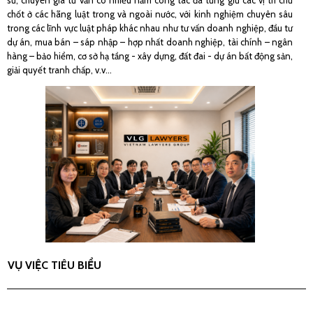
sư, chuyên gia tư vấn có nhiều năm công tác đã từng giữ các vị trí chủ
s
chốt ở các hãng luật trong và ngoài nước, với kinh nghiệm chuyên sâu
c
trong các lĩnh vực luật pháp khác nhau như tư vấn doanh nghiệp, đầu tư
t
dự án, mua bán – sáp nhập – hợp nhất doanh nghiệp, tài chính – ngân
d
hàng – bảo hiểm, cơ sở hạ tầng - xây dựng, đất đai - dự án bất động sản,
h
giải quyết tranh chấp, v.v…
g
VỤ VIỆC TIÊU BIỂU