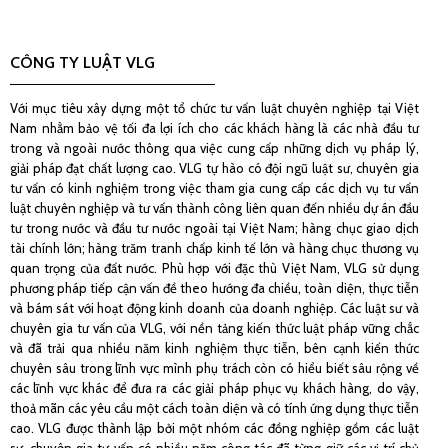
CÔNG TY LUẬT VLG
Với mục tiêu xây dựng một tổ chức tư vấn luật chuyên nghiệp tại Việt
V
Nam nhằm bảo vệ tối đa lợi ích cho các khách hàng là các nhà đầu tư
N
trong và ngoài nước thông qua việc cung cấp những dịch vụ pháp lý,
t
giải pháp đạt chất lượng cao. VLG tự hào có đội ngũ luật sư, chuyên gia
g
tư vấn có kinh nghiệm trong việc tham gia cung cấp các dịch vụ tư vấn
t
luật chuyên nghiệp và tư vấn thành công liên quan đến nhiều dự án đầu
l
tư trong nước và đầu tư nước ngoài tại Việt Nam; hàng chục giao dịch
t
tài chính lớn; hàng trăm tranh chấp kinh tế lớn và hàng chục thương vụ
t
quan trọng của đất nước. Phù hợp với đặc thù Việt Nam, VLG sử dụng
q
phương pháp tiếp cận vấn đề theo hướng đa chiều, toàn diện, thực tiễn
p
và bám sát với hoạt động kinh doanh của doanh nghiệp. Các luật sư và
v
chuyên gia tư vấn của VLG, với nền tảng kiến thức luật pháp vững chắc
c
và đã trải qua nhiều năm kinh nghiệm thực tiễn, bên cạnh kiến thức
v
chuyên sâu trong lĩnh vực mình phụ trách còn có hiểu biết sâu rộng về
c
các lĩnh vực khác để đưa ra các giải pháp phục vụ khách hàng, do vậy,
c
thoả mãn các yêu cầu một cách toàn diện và có tính ứng dụng thực tiễn
t
cao. VLG được thành lập bởi một nhóm các đồng nghiệp gồm các luật
c