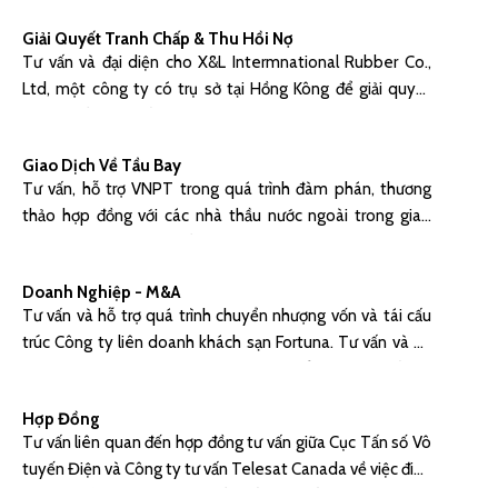
Giải Quyết Tranh Chấp & Thu Hồi Nợ
Tư vấn và đại diện cho X&L Intermnational Rubber Co.,
Ltd, một công ty có trụ sở tại Hồng Kông để giải quyết
tranh chấp Hợp đồng mua bán cao su với Công Ty TNHH
Sản Xuất Cao Su Liên Anh có trụ sở tại tỉnh Tây Ninh, Việt
Giao Dịch Về Tầu Bay
nam để thu hồi khoản tiền 386,925 USD.
Tư vấn, hỗ trợ VNPT trong quá trình đàm phán, thương
thảo hợp đồng với các nhà thầu nước ngoài trong giao
dịch mua quả vệ tinh đầu tiên của Việt Nam (VINASAT 1).
Tư vấn, soạn thảo các tài liệu liên quan đến việc chuyển
Doanh Nghiệp - M&A
nhượng, đăng ký xoá thế chấp...
Tư vấn và hỗ trợ quá trình chuyển nhượng vốn và tái cấu
trúc Công ty liên doanh khách sạn Fortuna. Tư vấn và hỗ
trợ Công ty NEWTACO trong việc chuyển nhượng vốn và
chuyển đổi công ty liên doanh Golden Villas thành công
Hợp Đồng
ty 100% vốn Việt Nam.
Tư vấn liên quan đến hợp đồng tư vấn giữa Cục Tấn số Vô
tuyến Điện và Công ty tư vấn Telesat Canada về việc điều
chỉnh vị trí vệ tinh của Cục Tần số Vô tuyến Điện trên quỹ