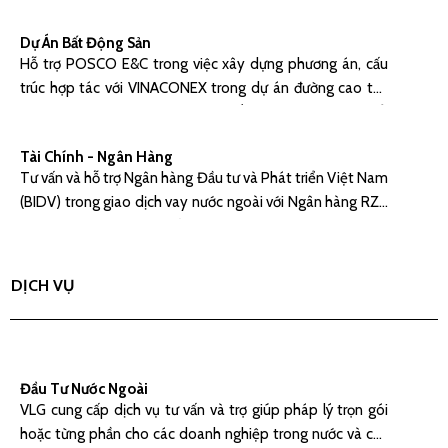
đạo. Tư vấn hợp đồng mua nhà máy ôtô ký giữa Tổng
Dự Án Bất Động Sản
Công ty máy Động lực và Nông nghiệp Việt Nam và Công
Hỗ trợ POSCO E&C trong việc xây dựng phương án, cấu
ty SAMSUNG Hàn Quốc.
trúc hợp tác với VINACONEX trong dự án đường cao tốc
Láng Hòa Lạc mở rộng và dự án Bắc An Khánh (Dự án đổi
đất lấy cơ sở hạ tầng). Hỗ trợ Công ty cổ phần đầu tư phát
Tài Chính - Ngân Hàng
triển đô thị và khu công nghiệp Sông Đà (SUDICO) về các
Tư vấn và hỗ trợ Ngân hàng Đầu tư và Phát triển Việt Nam
vấn đề pháp lý liên quan đến việc triển khai thực hiện dự
(BIDV) trong giao dịch vay nước ngoài với Ngân hàng RZB
án Khu đô thị mới Nam An Khánh. Tư vấn các vấn đề pháp
(chi nhánh Singapore) về khoản vay trị giá 150.000.000
lý có liên quan khác trong hoạt động của SUDICO.
USD. Tư vấn và hỗ trợ Ngân hàng ngoại thương Việt Nam
trong giao dịch tài trợ vốn trị giá 32.000.000 USD với
DỊCH VỤ
Petrolimex để mua tàu chở dàu.
Đầu Tư Nước Ngoài
VLG cung cấp dịch vụ tư vấn và trợ giúp pháp lý trọn gói
hoặc từng phần cho các doanh nghiệp trong nước và các